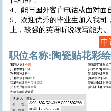
作精神；

4、能与国外客户电话或面对面自
5、欢迎优秀的毕业生加入我司
上，较强的英语听说读写能力。
申
职位名称:陶瓷贴花彩
不限
[招聘人数]
[所属部门] 陶瓷
[工作性质]
不限
[有效时间] 1000
[学历要求]
初中
[性别要求] 不限
[工作经验]
3年以上
[年龄要求] 0-0
[工作地点]
泉州市洛江区
[岗位浏览] 2489 
[月薪范围] 电询企业
[发布日期] 2026/6/2
应聘此职位请联系
联 系 人： 陈女士
电 话：
电子邮件：