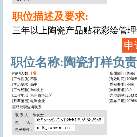
职位描述及要求:
三年以上陶瓷产品贴花彩绘管理
申
职位名称:陶瓷打样负
1名
[招聘人数]
[所属部门] 陶瓷
[工作性质]
不限
[有效时间] 1000
[学历要求]
高中
[性别要求] 不限
[工作经验]
3年以上
[年龄要求] 0-0
[工作地点]
泉州市洛江区
[岗位浏览] 2543 
[月薪范围] 电询企业
[发布日期] 2026/6/2
应聘此职位请联系
联 系 人： 陈女士
电 话：
电子邮件：