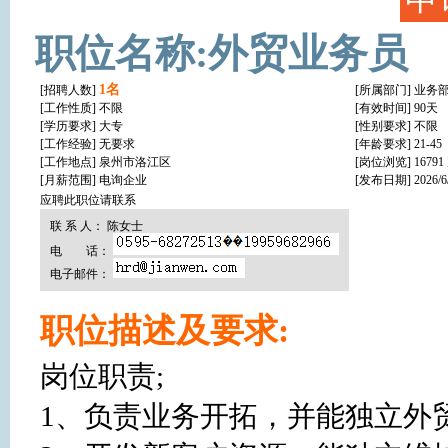
职位名称:外贸业务员
1名
[招聘人数]
[所属部门] 业务
[工作性质]
不限
[有效时间] 90天
[学历要求]
大专
[性别要求] 不限
[工作经验]
无要求
[年龄要求] 21-45
[工作地点]
泉州市洛江区
[岗位浏览] 16791
[月薪范围] 电询企业
[发布日期] 2026/6/2
应聘此职位请联系
联 系 人： 陈女士
电 话：
电子邮件：
职位描述及要求:
岗位职责;

1、负责业务开拓，并能独立外