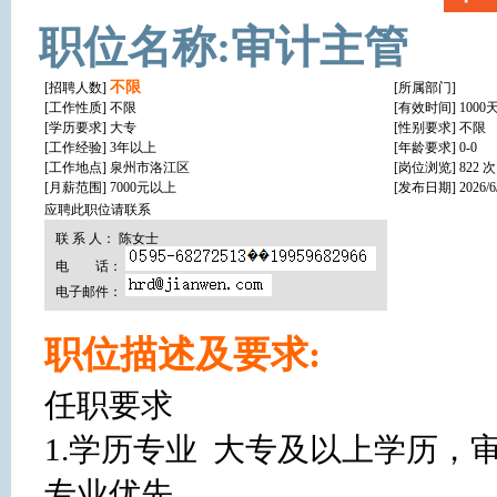
职位名称:审计主管
不限
[招聘人数]
[所属部门]
[工作性质]
不限
[有效时间] 1000
[学历要求]
大专
[性别要求] 不限
[工作经验]
3年以上
[年龄要求] 0-0
[工作地点]
泉州市洛江区
[岗位浏览] 822 次
[月薪范围] 7000元以上
[发布日期] 2026/6/2
应聘此职位请联系
联 系 人： 陈女士
电 话：
电子邮件：
职位描述及要求:
任职要求

1.学历专业  大专及以上学历
专业优先。
