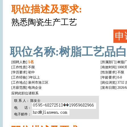
职位描述及要求:
熟悉陶瓷生产工艺
申
职位名称:树脂工艺品
1名
[招聘人数]
[所属部门] 树脂
[工作性质]
不限
[有效时间] 1000
[学历要求]
初中
[性别要求] 不限
[工作经验]
3年以上
[年龄要求] 0-0
[工作地点]
泉州市洛江区
[岗位浏览] 3732 
[月薪范围] 电询企业
[发布日期] 2026/6/2
应聘此职位请联系
联 系 人： 陈女士
电 话：
电子邮件：