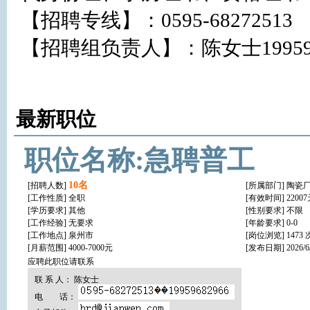
【招聘专线】：0595-68272513 

【招聘组负责人】：陈女士1995968
最新职位
职位名称:急聘普工
10名
[招聘人数]
[所属部门] 陶瓷
[工作性质]
全职
[有效时间] 2200
[学历要求]
其他
[性别要求] 不限
[工作经验]
无要求
[年龄要求] 0-0
[工作地点]
泉州市
[岗位浏览] 1473 
[月薪范围] 4000-7000元
[发布日期] 2026/6/2
应聘此职位请联系
联 系 人： 陈女士
电 话：